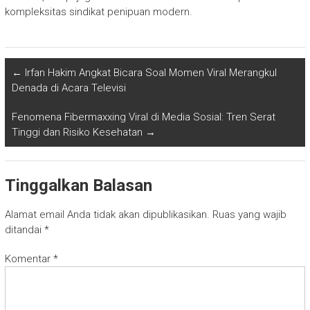
kompleksitas sindikat penipuan modern.
←
Irfan Hakim Angkat Bicara Soal Momen Viral Merangkul
Denada di Acara Televisi
Fenomena Fibermaxxing Viral di Media Sosial: Tren Serat
Tinggi dan Risiko Kesehatan
→
Tinggalkan Balasan
Alamat email Anda tidak akan dipublikasikan.
Ruas yang wajib
ditandai
*
Komentar
*