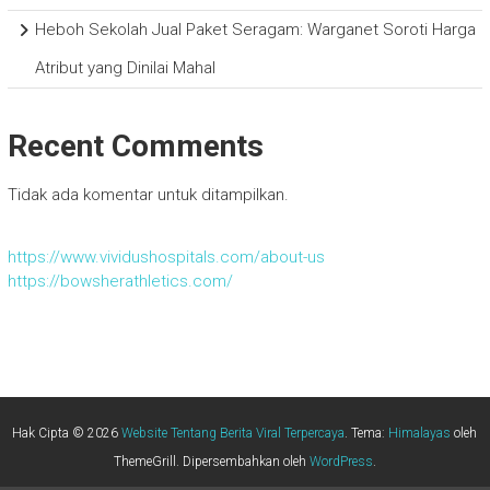
Heboh Sekolah Jual Paket Seragam: Warganet Soroti Harga
Atribut yang Dinilai Mahal
Recent Comments
Tidak ada komentar untuk ditampilkan.
https://www.vividushospitals.com/about-us
https://bowsherathletics.com/
Hak Cipta © 2026
Website Tentang Berita Viral Terpercaya
. Tema:
Himalayas
oleh
ThemeGrill. Dipersembahkan oleh
WordPress
.