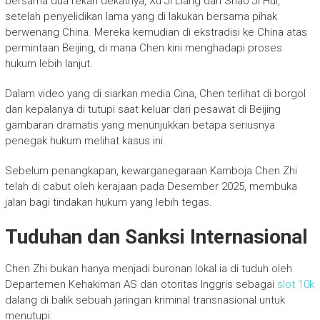
bersama dua rekan dekatnya, Xu Ji Liang dan Shao Ji Hui,
setelah penyelidikan lama yang di lakukan bersama pihak
berwenang China. Mereka kemudian di ekstradisi ke China atas
permintaan Beijing, di mana Chen kini menghadapi proses
hukum lebih lanjut.
Dalam video yang di siarkan media Cina, Chen terlihat di borgol
dan kepalanya di tutupi saat keluar dari pesawat di Beijing
gambaran dramatis yang menunjukkan betapa seriusnya
penegak hukum melihat kasus ini.
Sebelum penangkapan, kewarganegaraan Kamboja Chen Zhi
telah di cabut oleh kerajaan pada Desember 2025, membuka
jalan bagi tindakan hukum yang lebih tegas.
Tuduhan dan Sanksi Internasional
Chen Zhi bukan hanya menjadi buronan lokal ia di tuduh oleh
Departemen Kehakiman AS dan otoritas Inggris sebagai
slot 10k
dalang di balik sebuah jaringan kriminal transnasional untuk
menutupi: