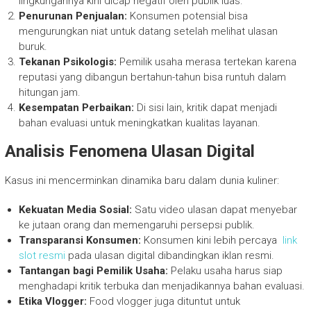
lingkungannya kini dicap negatif oleh publik luas.
Penurunan Penjualan:
Konsumen potensial bisa
mengurungkan niat untuk datang setelah melihat ulasan
buruk.
Tekanan Psikologis:
Pemilik usaha merasa tertekan karena
reputasi yang dibangun bertahun-tahun bisa runtuh dalam
hitungan jam.
Kesempatan Perbaikan:
Di sisi lain, kritik dapat menjadi
bahan evaluasi untuk meningkatkan kualitas layanan.
Analisis Fenomena Ulasan Digital
Kasus ini mencerminkan dinamika baru dalam dunia kuliner:
Kekuatan Media Sosial:
Satu video ulasan dapat menyebar
ke jutaan orang dan memengaruhi persepsi publik.
Transparansi Konsumen:
Konsumen kini lebih percaya
link
slot resmi
pada ulasan digital dibandingkan iklan resmi.
Tantangan bagi Pemilik Usaha:
Pelaku usaha harus siap
menghadapi kritik terbuka dan menjadikannya bahan evaluasi.
Etika Vlogger:
Food vlogger juga dituntut untuk