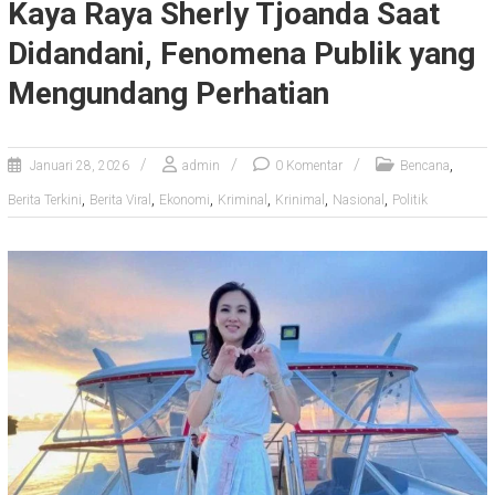
Kaya Raya Sherly Tjoanda Saat
Didandani, Fenomena Publik yang
Mengundang Perhatian
,
Januari 28, 2026
admin
0 Komentar
Bencana
,
,
,
,
,
,
Berita Terkini
Berita Viral
Ekonomi
Kriminal
Krinimal
Nasional
Politik