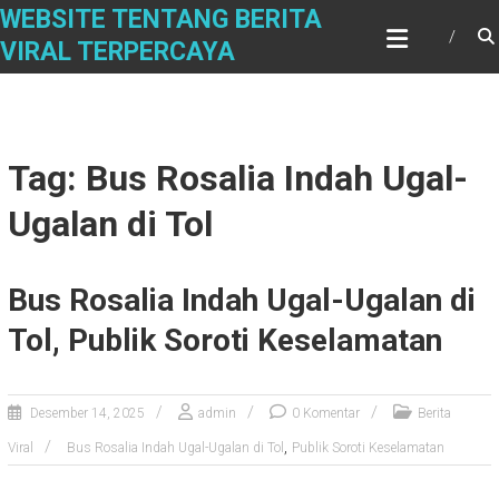
S
WEBSITE TENTANG BERITA
k
VIRAL TERPERCAYA
i
p
t
o
c
Tag: Bus Rosalia Indah Ugal-
o
n
Ugalan di Tol
t
e
n
Bus Rosalia Indah Ugal-Ugalan di
t
Tol, Publik Soroti Keselamatan
Desember 14, 2025
admin
0 Komentar
Berita
,
Viral
Bus Rosalia Indah Ugal-Ugalan di Tol
Publik Soroti Keselamatan