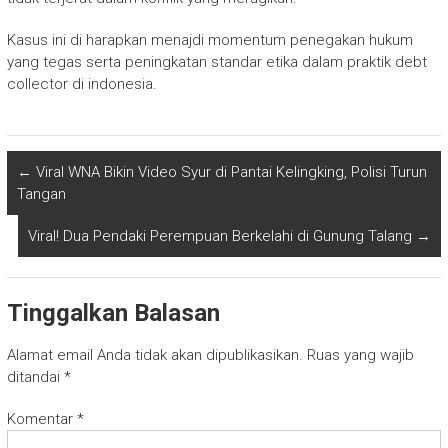
Kasus ini di harapkan menajdi momentum penegakan hukum
yang tegas serta peningkatan standar etika dalam praktik debt
collector di indonesia.
←
Viral WNA Bikin Video Syur di Pantai Kelingking, Polisi Turun
Tangan
Viral! Dua Pendaki Perempuan Berkelahi di Gunung Talang
→
Tinggalkan Balasan
Alamat email Anda tidak akan dipublikasikan.
Ruas yang wajib
ditandai
*
Komentar
*