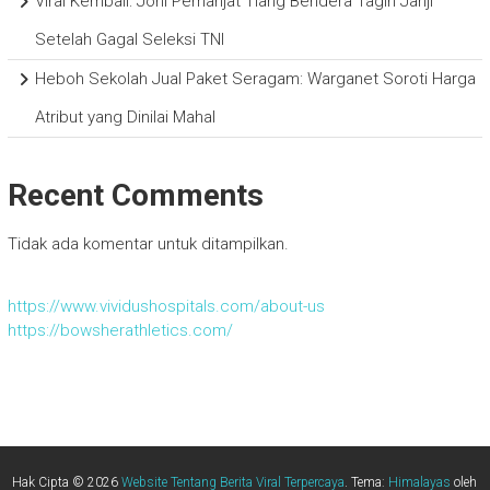
Viral Kembali: Joni Pemanjat Tiang Bendera Tagih Janji
Setelah Gagal Seleksi TNI
Heboh Sekolah Jual Paket Seragam: Warganet Soroti Harga
Atribut yang Dinilai Mahal
Recent Comments
Tidak ada komentar untuk ditampilkan.
https://www.vividushospitals.com/about-us
https://bowsherathletics.com/
Hak Cipta © 2026
Website Tentang Berita Viral Terpercaya
. Tema:
Himalayas
oleh