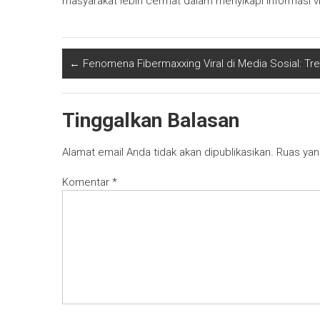
masyarakat lebih cermat dalam menyikapi informasi vira
←
Fenomena Fibermaxxing Viral di Media Sosial: Tre
Tinggalkan Balasan
Alamat email Anda tidak akan dipublikasikan.
Ruas yan
Komentar
*