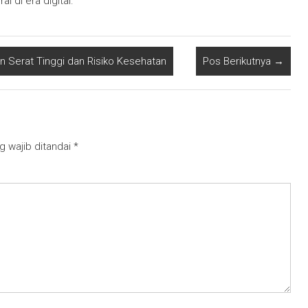
l di era digital.
n Serat Tinggi dan Risiko Kesehatan
Pos Berikutnya
→
g wajib ditandai
*