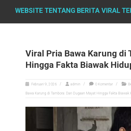
Skip
to
WEBSITE TENTANG BERITA VIRAL T
content
Viral Pria Bawa Karung di
Hingga Fakta Biawak Hidu
Februari 9, 2026
admin
0 Komentar
Be
Bawa Karung di Tambora: Dari Dugaan Mayat Hingga Fakta Biawak