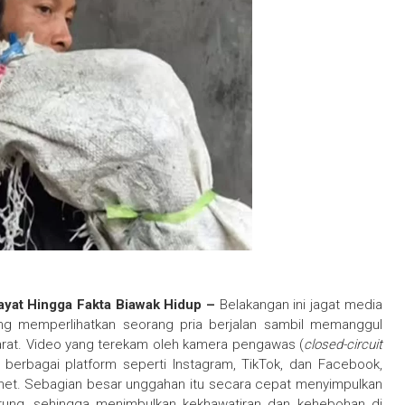
Mayat Hingga Fakta Biawak Hidup –
Belakangan ini jagat media
ang memperlihatkan seorang pria berjalan sambil memanggul
arat. Video yang terekam oleh kamera pengawas (
closed-circuit
 berbagai platform seperti Instagram, TikTok, dan Facebook,
net. Sebagian besar unggahan itu secara cepat menyimpulkan
ung, sehingga menimbulkan kekhawatiran dan kehebohan di