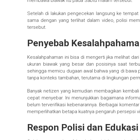
membawa biawak itu pada Sabtu malam tersebut.
Setelah di lakukan pengecekan langsung ke tempat 
sama dengan yang terlihat dalam video, polisi me
tersebut.
Penyebab Kesalahpahaman
Kesalahpahaman ini bisa di mengerti jika melihat dar
ukuran biawak yang besar dan posisinya saat ter
sehingga memicu dugaan awal bahwa yang di bawa pria i
tanpa konteks tambahan, terutama di lingkungan per
Banyak netizen yang kemudian membagikan kembali vi
cepat menyebar. Ini menunjukkan bagaimana informa
belum terverifikasi kebenarannya. Berbagai komentar
memperlihatkan betapa kuatnya pengaruh persepsi vis
Respon Polisi dan Edukasi