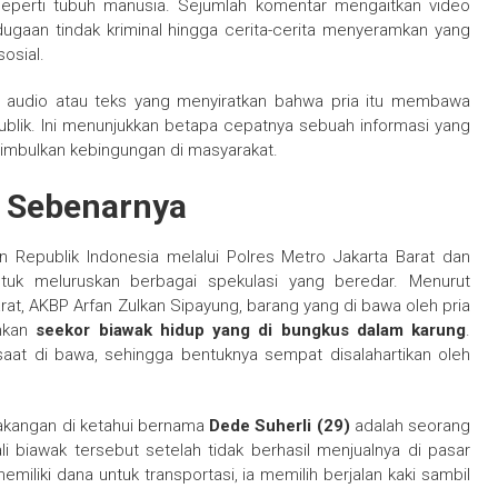
 seperti tubuh manusia. Sejumlah komentar mengaitkan video
ugaan tindak kriminal hingga cerita-cerita menyeramkan yang
osial.
audio atau teks yang menyiratkan bahwa pria itu membawa
lik. Ini menunjukkan betapa cepatnya sebuah informasi yang
mbulkan kebingungan di masyarakat.
ta Sebenarnya
an Republik Indonesia melalui Polres Metro Jakarta Barat dan
ntuk meluruskan berbagai spekulasi yang beredar. Menurut
rat, AKBP Arfan Zulkan Sipayung, barang yang di bawa oleh pria
inkan
seekor biawak hidup yang di bungkus dalam karung
.
aat di bawa, sehingga bentuknya sempat disalahartikan oleh
lakangan di ketahui bernama
Dede Suherli (29)
adalah seorang
biawak tersebut setelah tidak berhasil menjualnya di pasar
miliki dana untuk transportasi, ia memilih berjalan kaki sambil