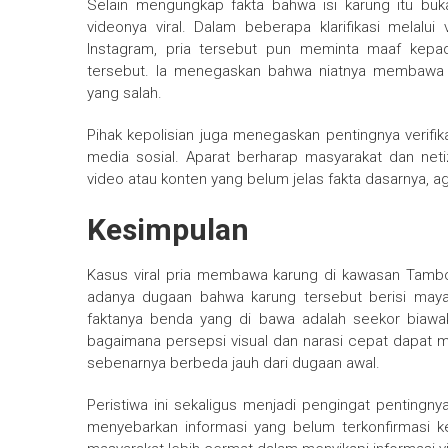
Selain mengungkap fakta bahwa isi karung itu buk
videonya viral. Dalam beberapa klarifikasi melalui
Instagram, pria tersebut pun meminta maaf kepada
tersebut. Ia menegaskan bahwa niatnya membawa b
yang salah.
Pihak kepolisian juga menegaskan pentingnya verifi
media sosial. Aparat berharap masyarakat dan ne
video atau konten yang belum jelas fakta dasarnya, a
Kesimpulan
Kasus viral pria membawa karung di kawasan Tambo
adanya dugaan bahwa karung tersebut berisi mayat. 
faktanya benda yang di bawa adalah seekor biawa
bagaimana persepsi visual dan narasi cepat dapat m
sebenarnya berbeda jauh dari dugaan awal.
Peristiwa ini sekaligus menjadi pengingat pentingn
menyebarkan informasi yang belum terkonfirmasi 