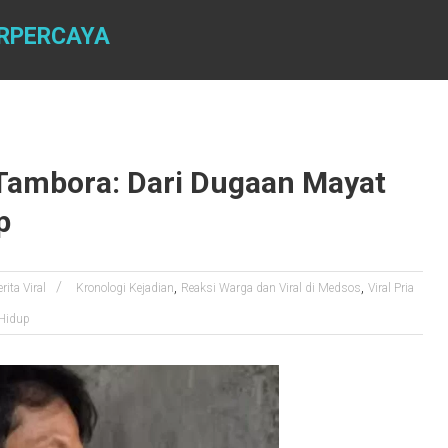
ERPERCAYA
 Tambora: Dari Dugaan Mayat
p
,
,
rita Viral
Kronologi Kejadian
Reaksi Warga dan Viral di Medsos
Viral Pria
 Hidup