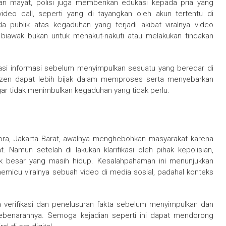
an mayat, polisi juga memberikan edukasi kepada pria yang
 video call, seperti yang di tayangkan oleh akun tertentu di
 publik atas kegaduhan yang terjadi akibat viralnya video
iawak bukan untuk menakut-nakuti atau melakukan tindakan
kasi informasi sebelum menyimpulkan sesuatu yang beredar di
tizen dapat lebih bijak dalam memproses serta menyebarkan
gar tidak menimbulkan kegaduhan yang tidak perlu.
ra, Jakarta Barat, awalnya menghebohkan masyarakat karena
Namun setelah di lakukan klarifikasi oleh pihak kepolisian,
k besar yang masih hidup. Kesalahpahaman ini menunjukkan
emicu viralnya sebuah video di media sosial, padahal konteks
ya verifikasi dan penelusuran fakta sebelum menyimpulkan dan
kebenarannya. Semoga kejadian seperti ini dapat mendorong