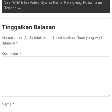
Viral WNA Bikin Video Syur di Pantai Kelingking, Polisi Turun
Tangan
→
Tinggalkan Balasan
Alamat email Anda tidak akan dipublikasikan.
Ruas yang wajib
ditandai
*
Komentar
*
Nama
*