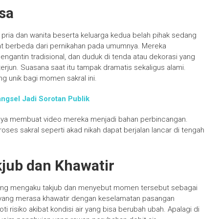
sa
tin pria dan wanita beserta keluarga kedua belah pihak sedang
gat berbeda dari pernikahan pada umumnya. Mereka
gantin tradisional, dan duduk di tenda atau dekorasi yang
terjun. Suasana saat itu tampak dramatis sekaligus alami.
ng unik bagi momen sakral ini.
ngsel Jadi Sorotan Publik
hanya membuat video mereka menjadi bahan perbincangan.
ses sakral seperti akad nikah dapat berjalan lancar di tengah
kjub dan Khawatir
 yang mengaku takjub dan menyebut momen tersebut sebagai
ula yang merasa khawatir dengan keselamatan pasangan
isiko akibat kondisi air yang bisa berubah ubah. Apalagi di