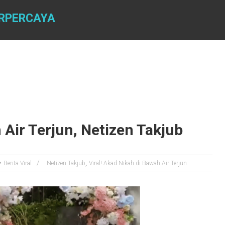
ERPERCAYA
 Air Terjun, Netizen Takjub
,
Berita Viral
Netizen Takjub
Viral! Akad Nikah di Bawah Air Terjun