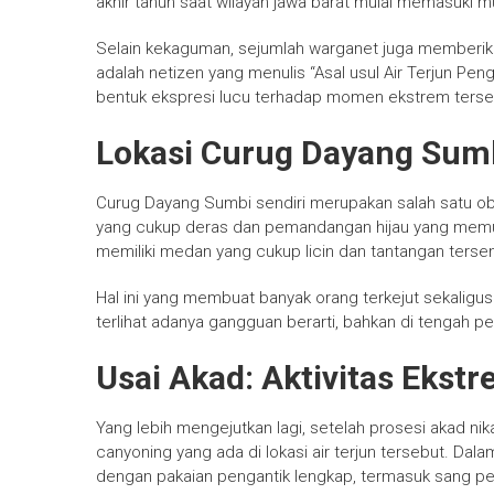
akhir tahun saat wilayah jawa barat mulai memasuki 
Selain kekaguman, sejumlah warganet juga memberik
adalah netizen yang menulis “Asal usul Air Terjun Pen
bentuk ekspresi lucu terhadap momen ekstrem terse
Lokasi Curug Dayang Sum
Curug Dayang Sumbi sendiri merupakan salah satu obj
yang cukup deras dan pemandangan hijau yang memuka
memiliki medan yang cukup licin dan tantangan tersend
Hal ini yang membuat banyak orang terkejut sekaligu
terlihat adanya gangguan berarti, bahkan di tengah p
Usai Akad: Aktivitas Ekstr
Yang lebih mengejutkan lagi, setelah prosesi akad n
canyoning yang ada di lokasi air terjun tersebut. Dala
dengan pakaian pengantik lengkap, termasuk sang pe