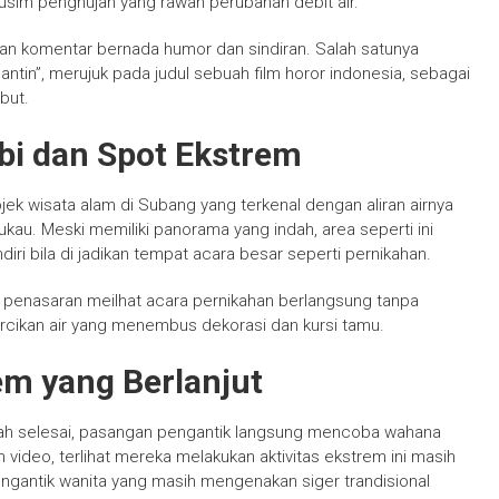
musim penghujan yang rawan perubahan debit air.
an komentar bernada humor dan sindiran. Salah satunya
gantin”, merujuk pada judul sebuah film horor indonesia, sebagai
but.
bi dan Spot Ekstrem
ek wisata alam di Subang yang terkenal dengan aliran airnya
u. Meski memiliki panorama yang indah, area seperti ini
iri bila di jadikan tempat acara besar seperti pernikahan.
s penasaran meilhat acara pernikahan berlangsung tanpa
ercikan air yang menembus dekorasi dan kursi tamu.
em yang Berlanjut
ikah selesai, pasangan pengantik langsung mencoba wahana
m video, terlihat mereka melakukan aktivitas ekstrem ini masih
ngantik wanita yang masih mengenakan siger trandisional