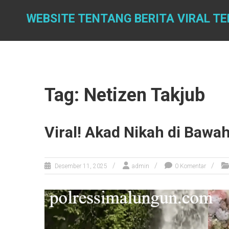
Skip
to
WEBSITE TENTANG BERITA VIRAL T
content
Tag: Netizen Takjub
Viral! Akad Nikah di Bawah
Desember 11, 2025
admin
0 Komentar