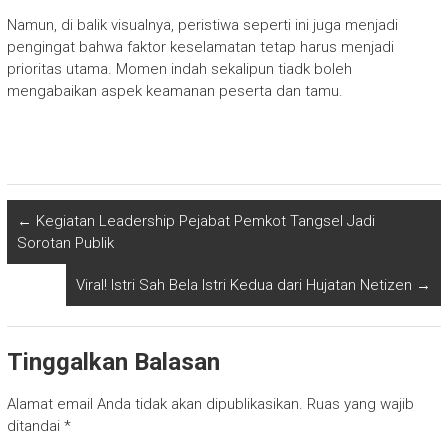
Namun, di balik visualnya, peristiwa seperti ini juga menjadi
pengingat bahwa faktor keselamatan tetap harus menjadi
prioritas utama. Momen indah sekalipun tiadk boleh
mengabaikan aspek keamanan peserta dan tamu.
←
Kegiatan Leadership Pejabat Pemkot Tangsel Jadi
Sorotan Publik
Viral! Istri Sah Bela Istri Kedua dari Hujatan Netizen
→
Tinggalkan Balasan
Alamat email Anda tidak akan dipublikasikan.
Ruas yang wajib
ditandai
*